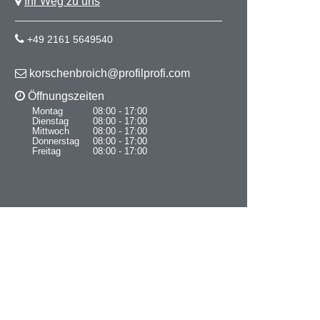
Ihr Weg zu uns
+49 2161 5649540
korschenbroich@profilprofi.com
Öffnungszeiten
Montag
08:00 - 17:00
Dienstag
08:00 - 17:00
Mittwoch
08:00 - 17:00
Donnerstag
08:00 - 17:00
Freitag
08:00 - 17:00