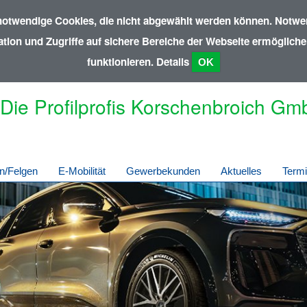
notwendige Cookies, die nicht abgewählt werden können. Notwen
ion und Zugriffe auf sichere Bereiche der Webseite ermöglichen
funktionieren.
Details
OK
Die Profilprofis Korschenbroich G
n/Felgen
E-Mobilität
Gewerbekunden
Aktuelles
Term